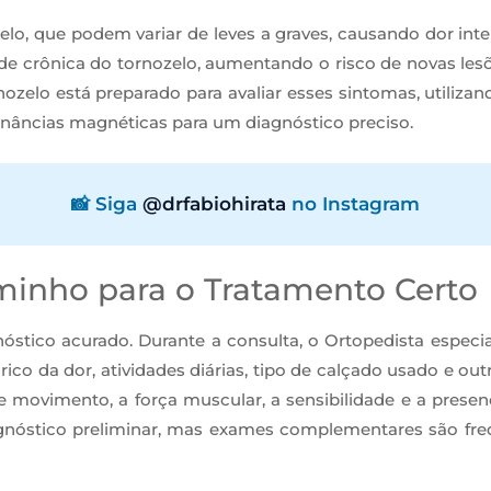
o, que podem variar de leves a graves, causando dor inten
 crônica do tornozelo, aumentando o risco de novas lesões
ozelo está preparado para avaliar esses sintomas, utilizan
onâncias magnéticas para um diagnóstico preciso.
📸 Siga
@drfabiohirata
no Instagram
minho para o Tratamento Certo
ico acurado. Durante a consulta, o Ortopedista especiali
o da dor, atividades diárias, tipo de calçado usado e outr
e movimento, a força muscular, a sensibilidade e a prese
iagnóstico preliminar, mas exames complementares são fr