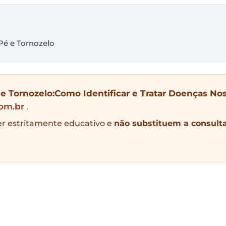
Pé e Tornozelo
 e Tornozelo:Como Identificar e Tratar Doenças No
.com.br
.
er estritamente educativo e
não substituem a consult