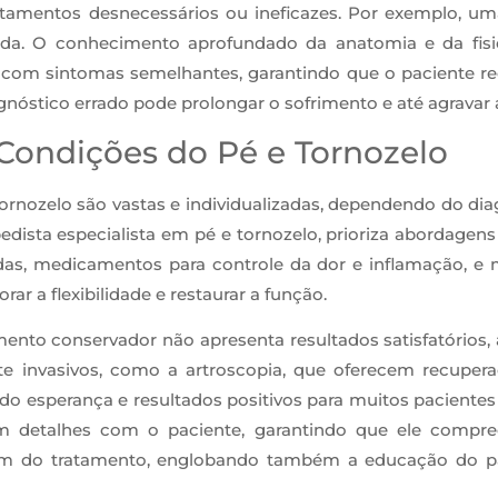
ratamentos desnecessários ou ineficazes. Por exemplo, 
ada. O conhecimento aprofundado da anatomia e da fisio
as com sintomas semelhantes, garantindo que o paciente re
gnóstico errado pode prolongar o sofrimento e até agravar 
Condições do Pé e Tornozelo
rnozelo são vastas e individualizadas, dependendo do diagn
edista especialista em pé e tornozelo, prioriza abordagen
das, medicamentos para controle da dor e inflamação, e mo
rar a flexibilidade e restaurar a função.
mento conservador não apresenta resultados satisfatórios, 
invasivos, como a artroscopia, que oferecem recupera
endo esperança e resultados positivos para muitos paciente
m detalhes com o paciente, garantindo que ele compree
além do tratamento, englobando também a educação do p