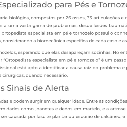
specializado para Pés e Tornoz
aria biológica, compostos por 26 ossos, 33 articulações 
is a uma vasta gama de problemas, desde lesões traumátic
m ortopedista especialista em pé e tornozelo possui o con
a, considerando a biomecânica específica de cada caso e as
ozelos, esperando que elas desapareçam sozinhas. No ent
or “Ortopedista especialista em pé e tornozelo” é um passo
sional está apto a identificar a causa raiz do problema 
 cirúrgicas, quando necessário.
 Sinais de Alerta
adas e podem surgir em qualquer idade. Entre as condições m
eformidades como joanetes e dedos em martelo, e a artros
er causada por fascite plantar ou esporão de calcâneo, e